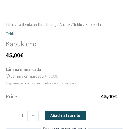
Kabukicho
Inicio
/
La tienda on-line de Jorge Arranz
/
Tokio
/ Kabukicho
cantidad
Tokio
Kabukicho
45,00
€
Lámina enmarcada
Lámina enmarcada
+45,00€
Si quieres tu lámina enmarcada selecciona esta opción
Price
45,00
€
-
+
Añadir al carrito
Pago seguro garantizado