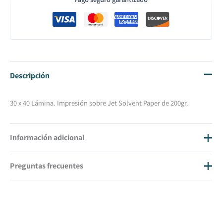
Descripción
30 x 40 Lámina. Impresión sobre Jet Solvent Paper de 200gr.
Información adicional
Preguntas frecuentes
Tamaño
30 X 40
¿Cuánto cuestan los gastos de envío?
Los gastos de envío son 20€ IVA inc.
¿En cuánto tiempo tendré mi cuadro en casa?