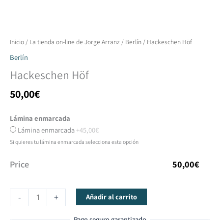
Hackeschen
Inicio
/
La tienda on-line de Jorge Arranz
/
Berlín
/ Hackeschen Höf
Höf
Berlín
cantidad
Hackeschen Höf
50,00
€
Lámina enmarcada
Lámina enmarcada
+45,00€
Si quieres tu lámina enmarcada selecciona esta opción
Price
50,00
€
-
+
Añadir al carrito
Pago seguro garantizado