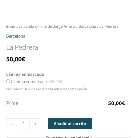
La
Inicio
/
La tienda on-line de Jorge Arranz
/
Barcelona
/ La Pedrera
Pedrera
Barcelona
cantidad
La Pedrera
50,00
€
Lámina enmarcada
Lámina enmarcada
+45,00€
Si quieres tu lámina enmarcada selecciona esta opción
Price
50,00
€
-
+
Añadir al carrito
Pago seguro garantizado