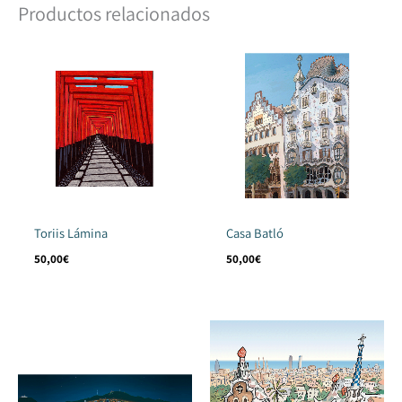
Productos relacionados
Una vez hayamos recibido la transferencia o el pago con tarjeta del
pedido, estimamos que en diez días tendrás tu pedido.
Toriis Lámina
Casa Batló
50,00
€
50,00
€