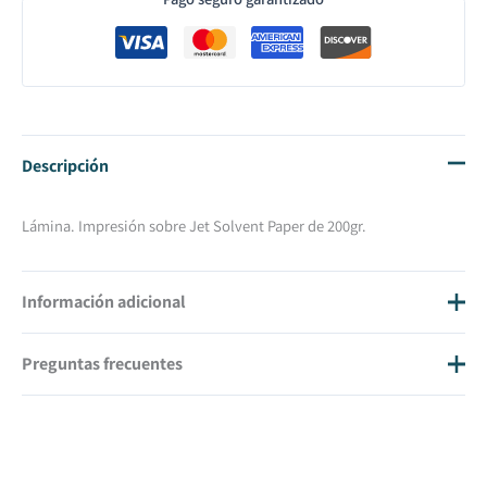
Descripción
Lámina. Impresión sobre Jet Solvent Paper de 200gr.
Información adicional
Preguntas frecuentes
Tamaño
30 X 40
¿Cuánto cuestan los gastos de envío?
Los gastos de envío son 20€ IVA inc.
¿En cuánto tiempo tendré mi cuadro en casa?