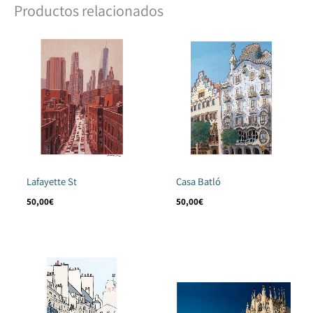
Productos relacionados
Una vez hayamos recibido la transferencia o el pago con tarjeta del
pedido, estimamos que en diez días tendrás tu pedido.
Lafayette St
Casa Batló
50,00
€
50,00
€