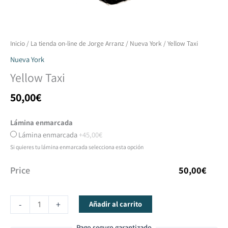
Yellow
Inicio
/
La tienda on-line de Jorge Arranz
/
Nueva York
/ Yellow Taxi
Taxi
Nueva York
cantidad
Yellow Taxi
50,00
€
Lámina enmarcada
Lámina enmarcada
+45,00€
Si quieres tu lámina enmarcada selecciona esta opción
Price
50,00
€
-
+
Añadir al carrito
Pago seguro garantizado