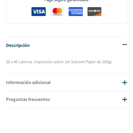
Descripción
30 x 40 Lámina. Impresión sobre Jet Solvent Paper de 200gr.
Información adicional
Preguntas frecuentes
Tamaño
30 X 40
¿Cuánto cuestan los gastos de envío?
Los gastos de envío son 20€ IVA inc.
¿En cuánto tiempo tendré mi cuadro en casa?