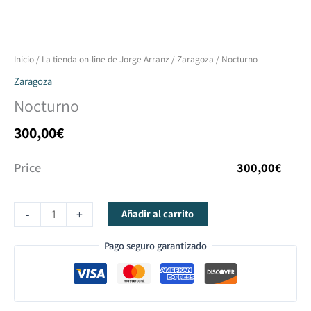
Nocturno
Inicio
/
La tienda on-line de Jorge Arranz
/
Zaragoza
/ Nocturno
cantidad
Zaragoza
Nocturno
300,00
€
Price
300,00
€
-
+
Añadir al carrito
Pago seguro garantizado