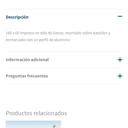
Descripción
160 x 60 Impreso en tela de lienzo, montado sobre bastidor y
enmarcado con un perfil de aluminio
Información adicional
Preguntas frecuentes
Tamaño
160 X 60
¿Cuánto cuestan los gastos de envío?
Los gastos de envío son 20€ IVA inc.
¿En cuánto tiempo tendré mi cuadro en casa?
Productos relacionados
Una vez hayamos recibido la transferencia o el pago con tarjeta del
pedido, estimamos que en diez días tendrás tu pedido.