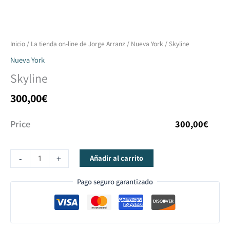
Skyline
Inicio
/
La tienda on-line de Jorge Arranz
/
Nueva York
/ Skyline
cantidad
Nueva York
Skyline
300,00
€
Price
300,00
€
-
+
Añadir al carrito
Pago seguro garantizado