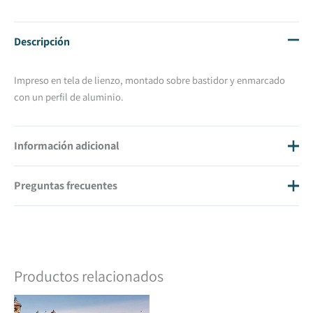
Descripción
Impreso en tela de lienzo, montado sobre bastidor y enmarcado
con un perfil de aluminio.
Información adicional
Preguntas frecuentes
Tamaño
160 X 60
¿Cuánto cuestan los gastos de envío?
Los gastos de envío son 20€ IVA inc.
¿En cuánto tiempo tendré mi cuadro en casa?
Productos relacionados
Una vez hayamos recibido la transferencia o el pago con tarjeta del
pedido, estimamos que en diez días tendrás tu pedido.