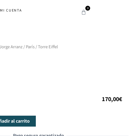
0
MI CUENTA
Carrito
 Jorge Arranz
/
París
/ Torre Eiffel
170,00
€
ñadir al carrito
Pago seguro garantizado