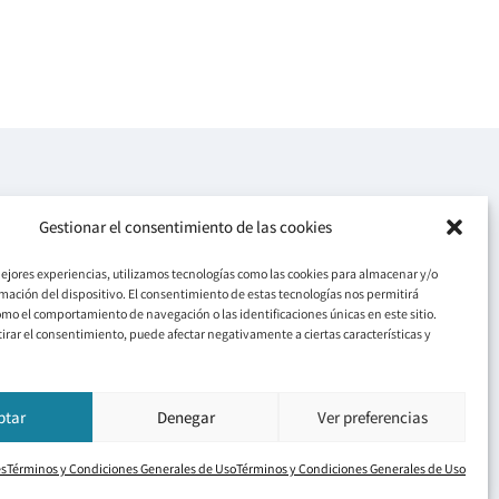
Redes Sociales
Gestionar el consentimiento de las cookies
F
I
Y
a
n
o
© 2026 Jorge Arranz
c
s
u
mejores experiencias, utilizamos tecnologías como las cookies para almacenar y/o
e
t
t
rmación del dispositivo. El consentimiento de estas tecnologías nos permitirá
b
a
u
o
g
b
mo el comportamiento de navegación o las identificaciones únicas en este sitio.
o
r
e
tirar el consentimiento, puede afectar negativamente a ciertas características y
k
a
-
m
f
ptar
Denegar
Ver preferencias
es
Términos y Condiciones Generales de Uso
Términos y Condiciones Generales de Uso