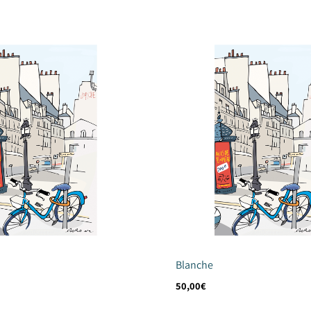
Una vez hayamos recibido 
que en diez días tendrás 
Blanche
50,00
€