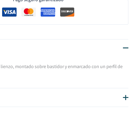
e lienzo, montado sobre bastidor y enmarcado con un perfil de
os de envío?
€ IVA inc.
é mi cuadro en casa?