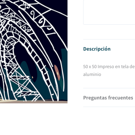
Descripción
50 x 50 Impreso en tela d
aluminio
Preguntas frecuentes
¿Cuánto cuestan los gast
Los gastos de envío son 20
¿En cuánto tiempo tendr