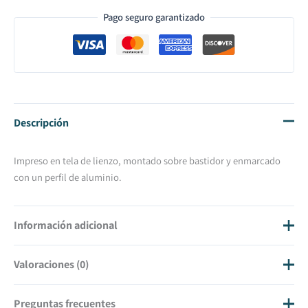
Pago seguro garantizado
Descripción
Impreso en tela de lienzo, montado sobre bastidor y enmarcado
con un perfil de aluminio.
Información adicional
Valoraciones (0)
Tamaño
50 X 50, 70 X 70, 100 X 100
No hay valoraciones aún.
Preguntas frecuentes