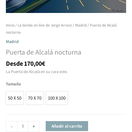
Puerta
Inicio
/
La tienda on-line de Jorge Arranz
/
Madrid
/ Puerta de Alcalá
de
nocturna
Alcalá
Madrid
nocturna
Puerta de Alcalá nocturna
cantidad
Desde
170,00
€
La Puerta de Alcalá en su cara este.
Tamaño
50 X 50
70 X 70
100 X 100
50 X 50
70 X 70
100 X 100
-
+
Añadir al carrito