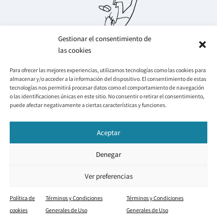
Gestionar el consentimiento de
las cookies
Para ofrecer las mejores experiencias, utilizamos tecnologías como las cookies para
almacenar y/o acceder a la información del dispositivo. El consentimiento de estas
Legal
Info
tecnologías nos permitirá procesar datos como el comportamiento de navegación
o las identificaciones únicas en este sitio. No consentir o retirar el consentimiento,
Cookies
Mi cuenta
puede afectar negativamente a ciertas características y funciones.
Condiciones de venta
Mis pedidos
Política de privacidad
Mis favoritos
Contacto
Aceptar
Redes Sociales
Denegar
F
I
Y
a
n
o
© 2026 Jorge Arranz
c
s
u
Ver preferencias
e
t
t
b
a
u
o
g
b
Política de
Términos y Condiciones
Términos y Condiciones
Diseño web creado por estudiolelle.com
o
r
e
cookies
Generales de Uso
Generales de Uso
k
a