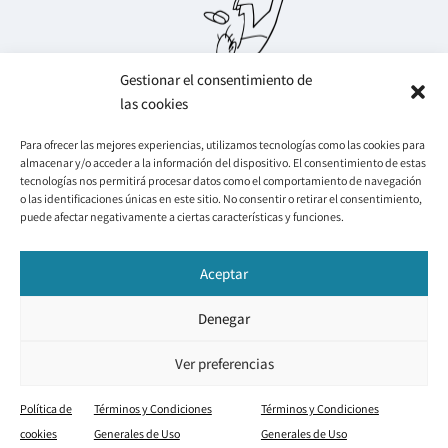
Gestionar el consentimiento de
las cookies
Para ofrecer las mejores experiencias, utilizamos tecnologías como las cookies para
almacenar y/o acceder a la información del dispositivo. El consentimiento de estas
Legal
Info
tecnologías nos permitirá procesar datos como el comportamiento de navegación
o las identificaciones únicas en este sitio. No consentir o retirar el consentimiento,
Cookies
Mi cuenta
puede afectar negativamente a ciertas características y funciones.
Condiciones de venta
Mis pedidos
Política de privacidad
Mis favoritos
Contacto
Aceptar
Redes Sociales
Denegar
F
I
Y
a
n
o
© 2026 Jorge Arranz
c
s
u
Ver preferencias
e
t
t
b
a
u
o
g
b
Política de
Términos y Condiciones
Términos y Condiciones
Diseño web creado por estudiolelle.com
o
r
e
cookies
Generales de Uso
Generales de Uso
k
a