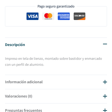
Pago seguro garantizado
Descripción
Impreso en tela de lienzo, montado sobre bastidor y enmarcado
con un perfil de aluminio.
Información adicional
Valoraciones (0)
Tamaño
50 X 50, 70 X 70, 100 X 100
No hay valoraciones aún.
Preguntas frecuentes