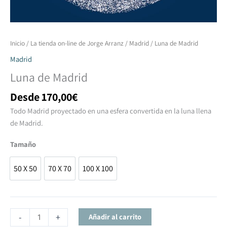
Luna
Inicio
/
La tienda on-line de Jorge Arranz
/
Madrid
/ Luna de Madrid
de
Madrid
Madrid
Luna de Madrid
cantidad
Desde
170,00
€
Todo Madrid proyectado en una esfera convertida en la luna llena
de Madrid.
Tamaño
50 X 50
70 X 70
100 X 100
50 X 50
70 X 70
100 X 100
-
+
Añadir al carrito