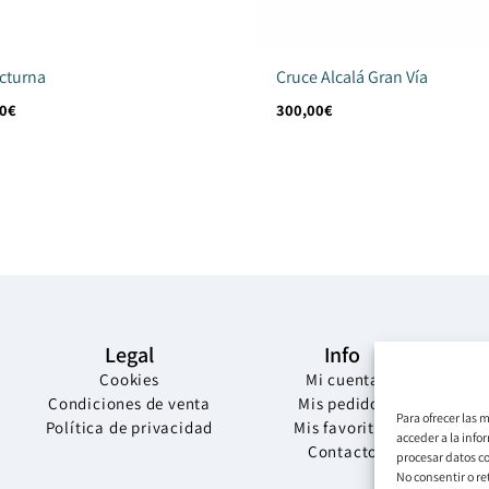
octurna
Cruce Alcalá Gran Vía
0
€
300,00
€
Legal
Info
Cookies
Mi cuenta
Condiciones de venta
Mis pedidos
Para ofrecer las 
Política de privacidad
Mis favoritos
acceder a la info
Contacto
procesar datos co
No consentir o re