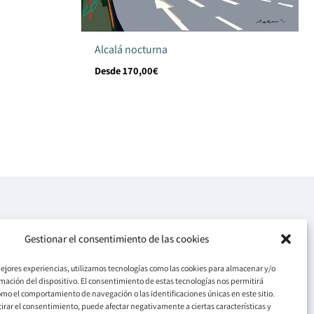
Alcalá nocturna
Desde
170,00
€
Redes Sociales
Gestionar el consentimiento de las cookies
F
I
Y
a
n
o
© 2026 Jorge Arranz
c
s
u
mejores experiencias, utilizamos tecnologías como las cookies para almacenar y/o
e
t
t
rmación del dispositivo. El consentimiento de estas tecnologías nos permitirá
b
a
u
o
g
b
mo el comportamiento de navegación o las identificaciones únicas en este sitio.
o
r
e
tirar el consentimiento, puede afectar negativamente a ciertas características y