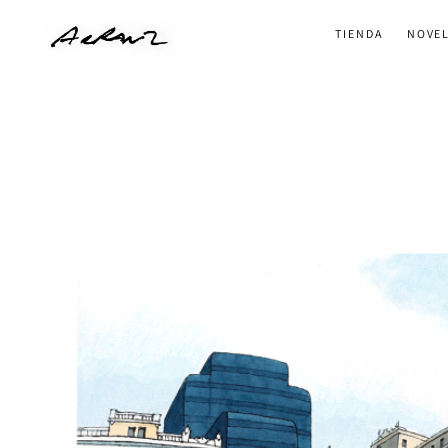
Ir
TIENDA
NOVEL
al
contenido