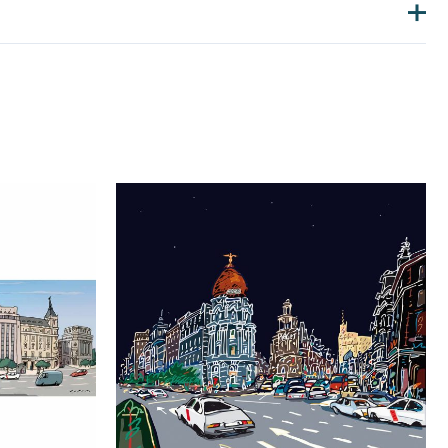
os de envío?
€ IVA inc.
é mi cuadro en casa?
la transferencia o el pago con tarjeta del pedido, estimamos
tu pedido.