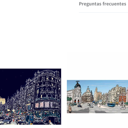
Preguntas frecuentes
¿Cuánto cuestan los gast
Los gastos de envío son 20
¿En cuánto tiempo tendr
Una vez hayamos recibido 
que en diez días tendrás 