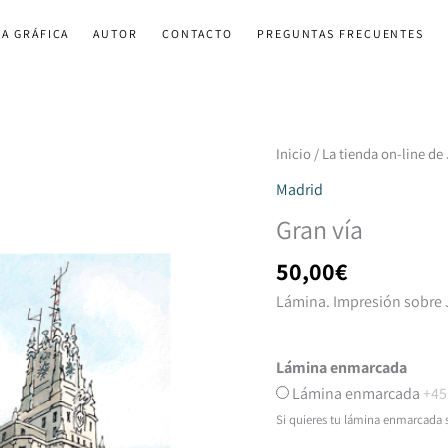
A GRÁFICA
AUTOR
CONTACTO
PREGUNTAS FRECUENTES
Gran
Inicio
/
La tienda on-line de
vía
Madrid
cantidad
Gran vía
50,00
€
Lámina. Impresión sobre J
Lámina enmarcada
Lámina enmarcada
+45
Si quieres tu lámina enmarcada 