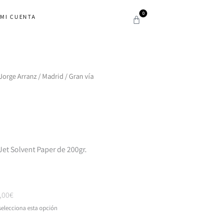
0
MI CUENTA
Carrito
 Jorge Arranz
/
Madrid
/ Gran vía
et Solvent Paper de 200gr.
,00€
selecciona esta opción