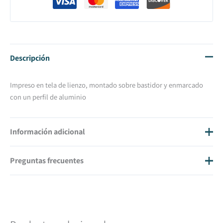
Descripción
Impreso en tela de lienzo, montado sobre bastidor y enmarcado
con un perfil de aluminio
Información adicional
Preguntas frecuentes
Dimensiones
N/D
Tamaño
100 X 160, 70 X 100
¿Cuánto cuestan los gastos de envío?
Los gastos de envío son 20€ IVA inc.
¿En cuánto tiempo tendré mi cuadro en casa?