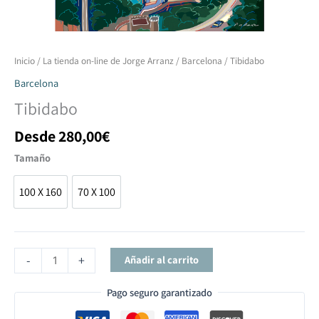
Tibidabo
Inicio
/
La tienda on-line de Jorge Arranz
/
Barcelona
/ Tibidabo
cantidad
Barcelona
Tibidabo
Desde
280,00
€
Tamaño
100 X 160
70 X 100
100 X 160
70 X 100
-
+
Añadir al carrito
Pago seguro garantizado